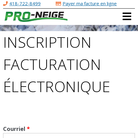
418-722-8499
Payer ma facture en ligne
Aller au
contenu
principal
INSCRIPTION
FACTURATION
ÉLECTRONIQUE
Courriel
*